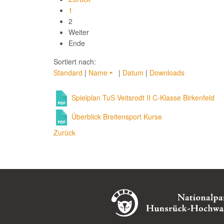
1
2
Weiter
Ende
Sortiert nach:
Standard
|
Name
|
Datum
|
Downloads
Spielplan TuS Veitsrodt II C-Klasse Birkenfeld
Überblick Breitensport Kurse
Zurück