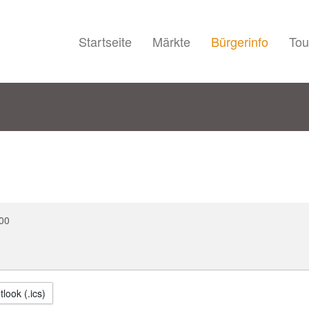
Startseite
Märkte
Bürgerinfo
Tou
00
look (.ics)